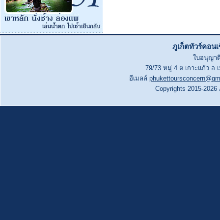
ภูเก็ตทัวร์คอน
ใบอนุญาติ
79/73 หมู่ 4 ต.เกาะแก้ว อ.
อีเมลล์
phukettoursconcern@gm
Copyrights 2015-2026 ภู