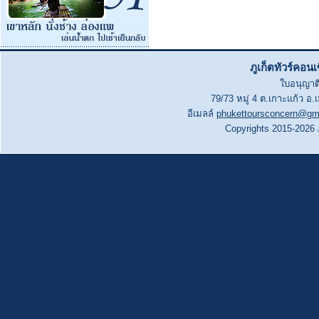
ภูเก็ตทัวร์คอน
ใบอนุญาติ
79/73 หมู่ 4 ต.เกาะแก้ว อ.
อีเมลล์
phukettoursconcern@gm
Copyrights 2015-2026 ภู