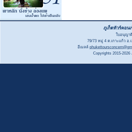
ภูเก็ตทัวร์คอน
ใบอนุญาติ
79/73 หมู่ 4 ต.เกาะแก้ว อ.
อีเมลล์
phukettoursconcern@gm
Copyrights 2015-2026 ภู