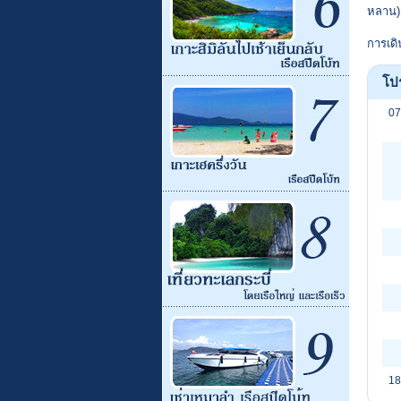
หลาน)
การเดิ
โป
07
18