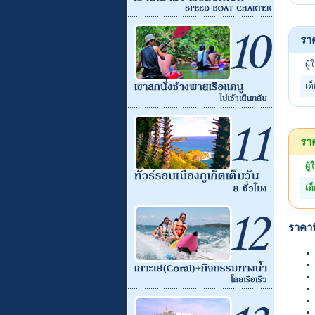
รา
ผู้
เด
ราค
ผู้
เด
ราคาน