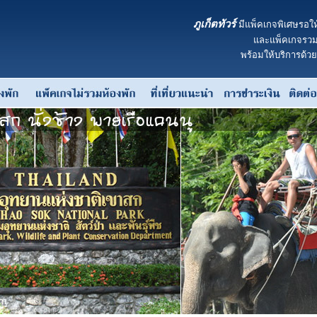
ภูเก็ตทัวร์
มีแพ็คเกจพิเศษรอให
และแพ็คเกจรวมห
พร้อมให้บริการด้ว