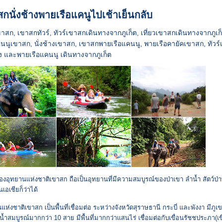
กนั่งช้างพายเรือแคนูไปเช้าเย็นกลับ
ขาสก, เขาสกทัวร์, ทัวร์เขาสกเดินทางจากภูเก็ต, เที่ยวเขาสกเดินทางจากภูเก
คนนูเขาสก, นั่งช้างเขาสก, เขาสกพายเรือแคนนู, พายเรือคายัคเขาสก, ทัวร์
้าง และพายเรือแคนนู เดินทางจากภูเก็ต
่ของอุทยานแห่งชาติเขาสก ถือเป็นอุทยานที่มีความสมบูรณ์ของป่าเขา ลำน้ำ สัตว์ป่าท
ในเอเชียก็ว่าได้
แห่งชาติเขาสก เป็นพื้นที่เชื่อมต่อ ระหว่างจังหวัดสุราษธานี กระบี่ และพังงา มีภูเ
่น้ำสมบูรณ์มากกว่า 10 สาย มีพื้นที่มากกว่าแสนไร่ เชื่อมต่อกับเขื่อนรัชชประภา(เขื