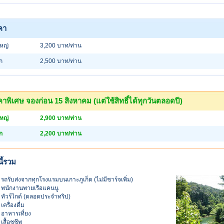
คา
ใหญ่
3,200 บาท/ท่าน
็ก
2,500 บาท/ท่าน
าพิเศษ จองก่อน 15 สิงหาคม (แต่ใช้สิทธิ์ได้ทุกวันตลอดปี)
ใหญ่
2,900 บาท/ท่าน
็ก
2,200 บาท/ท่าน
ี้รวม
รถรับส่งจากทุกโรงแรมบนเกาะภูเก็ต (ไม่มีชาร์จเพิ่ม)
พนักงานพายเรือแคนนู
ทัวร์ไกด์ (ตลอดประจำทริป)
เครื่องดื่ม
อาหารเที่ยง
เสื้อชูชีพ