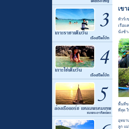
เขาส
ทัวร์เ
เรือแ
นั่งช
พื้นที
ที่สุด 
อุทยาน
ลูก แม