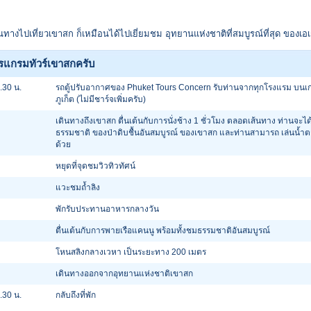
นทางไปเที่ยวเขาสก ก็เหมือนได้ไปเยี่ยมชม อุทยานแห่งชาติที่สมบูรณ์ที่สุด ของเอเ
รแกรมทัวร์เขาสกครับ
.30 น.
รถตู้ปรับอากาศของ Phuket Tours Concern รับท่านจากทุกโรงแรม บนเ
ภูเก็ต (ไม่มีชาร์จเพิ่มครับ)
เดินทางถึงเขาสก ตื่นเต้นกับการนั่งช้าง 1 ชั่วโมง ตลอดเส้นทาง ท่านจะไ
ธรรมชาติ ของป่าดิบชื้นอันสมบูรณ์ ของเขาสก และท่านสามารถ เล่นน้ำต
ด้วย
หยุดที่จุดชมวิวทิวทัศน์
แวะชมถ้ำลิง
พักรับประทานอาหารกลางวัน
ตื่นเต้นกับการพายเรือแคนนู พร้อมทั้งชมธรรมชาติอันสมบูรณ์
โหนสลิงกลางเวหา เป็นระยะทาง 200 เมตร
เดินทางออกจากอุทยานแห่งชาติเขาสก
.30 น.
กลับถึงที่พัก