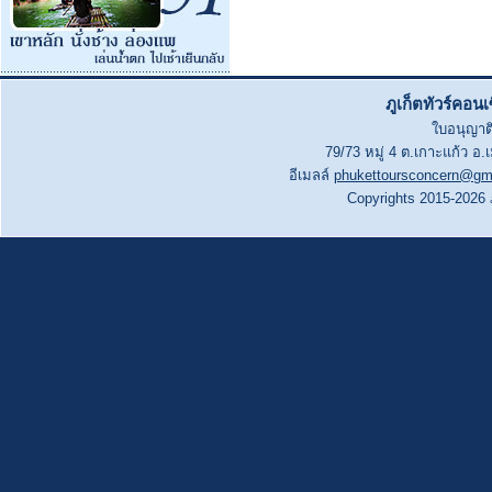
ภูเก็ตทัวร์คอน
ใบอนุญาติ
79/73 หมู่ 4 ต.เกาะแก้ว อ.
อีเมลล์
phukettoursconcern@gm
Copyrights 2015-2026 ภู