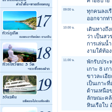
คำอธิบาย 
09:00 น.
ทุกคนลงเร
ออกจากท่าเร
10.00 น.
เดินทางถึง
ว่า เป็นสวร
การเล่นน้ำ
งามใต้ท้อ
11.00 น.
พักรับประ
เกาะ 8 เกา
ขาวละเอีย
เป็นเกาะที
ด้านเหนือ
ลักษณะคล้า
หินเรือใบ อ