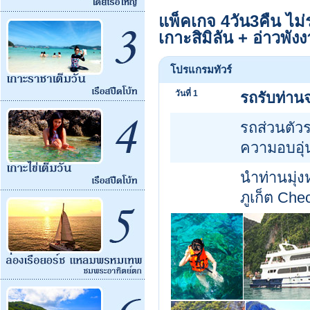
แพ็คเกจ 4วัน3คืน ไม่ร
เกาะสิมิลัน + อ่าวพั
โปรแกรมทัวร์
วันที่ 1
รถรับท่าน
รถส่วนตัว
ความอบอุ่
นำท่านมุ่ง
ภูเก็ต Che