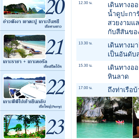
12.30 น.
เดินทางออก
น้ำดูปะการั
สวยงามและน
กับสีสันข
13.30 น.
เดินทางมาถ
เป็นอันดับ
15.30 น.
เดินทางออก
หินลาด
17.00 น.
ถึงท่าเรือ