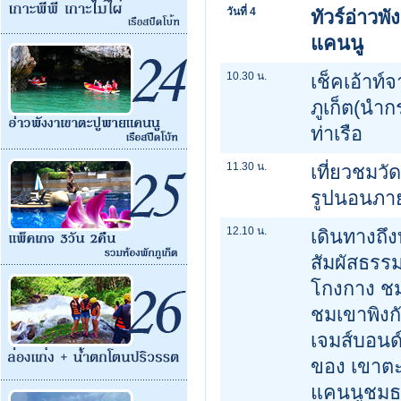
วันที่ 4
ทัวร์อ่าวพ
แคนนู
10.30 น.
เช็คเอ้าท
ภูเก็ต(นำก
ท่าเรือ
11.30 น.
เที่ยวชมว
รูปนอนภาย
12.10 น.
เดินทางถึง
สัมผัสธรรม
โกงกาง ชมว
ชมเขาพิงกั
เจมส์บอน
ของ เขาตะป
แคนนูชมธร