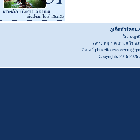
ภูเก็ตทัวร์คอน
ใบอนุญาติ
79/73 หมู่ 4 ต.เกาะแก้ว อ.
อีเมลล์
phukettoursconcern@gm
Copyrights 2015-2025 ภู