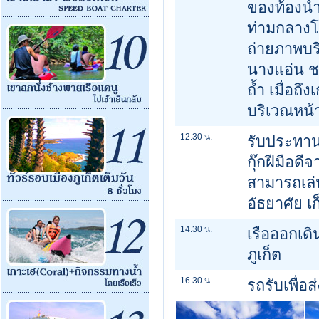
ของท้องน้ำ
ท่ามกลางโ
ถ่ายภาพบริ
นางแอ่น ชม
ถ้ำ เมื่อถ
บริเวณหน้
12.30 น.
รับประทาน
กุ๊กฝีมือด
สามารถเล่
อัธยาศัย เ
14.30 น.
เรือออกเดิ
ภูเก็ต
16.30 น.
รถรับเพื่อส