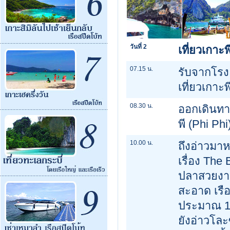
วันที่ 2
เที่ยวเกาะ
07.15 น.
รับจากโรงแ
เที่ยวเกาะพ
08.30 น.
ออกเดินทาง
พี (Phi Ph
10.00 น.
ถึงอ่าวมา
เรื่อง Th
ปลาสวยงาม
สะอาด เรือ
ประมาณ 15
ยังอ่าวโล