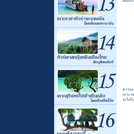
ผืนปะกา
ความงาม
เกาะ จ
จะไม่ไป