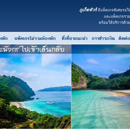
ภูเก็ตทัวร์
มีแพ็คเกจพิเศษรอให
และแพ็คเกจรวมห
พร้อมให้บริการด้ว