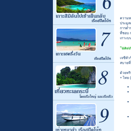
ความหม
ประมูลเ
การดำน้
ที่ชอบ 
เกาะบนฝ
"และเก
เจซีทั
สบายที่ส
ด้วยทริ
+ ไทย 