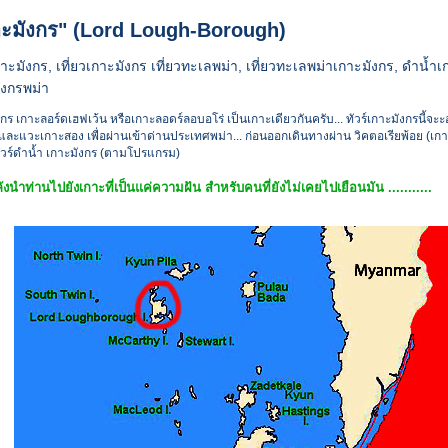
าะมังกร" (Lord Lough-Borough)
กาะมังกร, เที่ยวเกาะมังกร เที่ยวทะเลพม่า, เที่ยวทะเลพม่าเกาะมังกร, ดำน้ำเ
ังกรพม่า
กร เกาะลอร์ดเฮฟเว้น หรือเกาะลอดร์ลอบอโร่ เป็นเกาะเดียวกันครับ... ทัวร์เกาะมังกรนี้จ
และแวะเกาะสอง เพื่อผ่านเข้าด่านประเทศพม่า... ก่อนออกเดินทางผ่าน วิคตอเรียพ้อย (เกาะ
่ทัวร์ดำน้ำ เกาะมังกร (ตามโปรแกรม)
ังนำท่านไปยังเกาะที่เป็นแค่ความฝัน สำหรับคนที่ยังไม่เคยไปเยือนมัน ...........