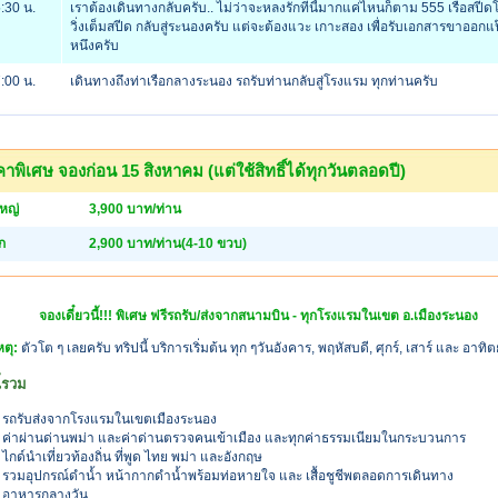
:30 น.
เราต้องเดินทางกลับครับ.. ไม่ว่าจะหลงรักที่นี้มากแค่ไหนก็ตาม 555 เรือสปีด
วิ่งเต็มสปีด กลับสู่ระนองครับ แต่จะต้องแวะ เกาะสอง เพื่อรับเอกสารขาออกแ
หนึงครับ
:00 น.
เดินทางถึงท่าเรือกลางระนอง รถรับท่านกลับสู่โรงแรม ทุกท่านครับ
าพิเศษ จองก่อน 15 สิงหาคม (แต่ใช้สิทธิ์ได้ทุกวันตลอดปี)
ใหญ่
3,900 บาท/ท่าน
็ก
2,900 บาท/ท่าน(4-10 ขวบ)
จองเดี๋ยวนี้!!! พิเศษ ฟรีรถรับ/ส่งจากสนามบิน - ทุกโรงแรมในเขต อ.เมืองระนอง
ตุ:
ตัวโต ๆ เลยครับ ทริปนี้ บริการเริ่มต้น ทุก ๆวันอังคาร, พฤหัสบดี, ศุกร์, เสาร์ และ อาทิต
้รวม
รถรับส่งจากโรงแรมในเขตเมืองระนอง
ค่าผ่านด่านพม่า และค่าด่านตรวจคนเข้าเมือง และทุกค่าธรรมเนียมในกระบวนการ
ไกด์นำเที่ยวท้องถิ่น ที่พูด ไทย พม่า และอังกฤษ
รวมอุปกรณ์ดำน้ำ หน้ากากดำน้ำพร้อมท่อหายใจ และ เสื้อชูชีพตลอดการเดินทาง
อาหารกลางวัน