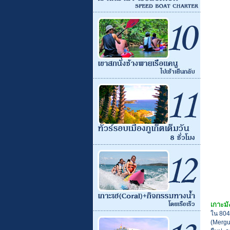
เกาะมั
ใน 804 
(Mergu