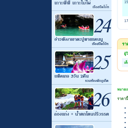
15
17
ราค
ผู้
เด
หมายเห
ราคานี