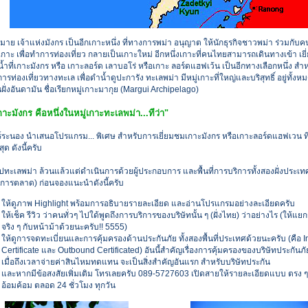
าย เจ้าแห่งมังกร เป็นอีกเกาะหนึ่ง ที่ทางการพม่า อนุญาต ให้นักธุรกิจชาวพม่า ร่วมกับ
กาะ เพื่อทำการท่องเที่ยว กลายเป็นเกาะใหม่ อีกหนึ่งเกาะที่คนไทยสามารถเดินทางเข้า เยี่
ำที่เกาะมังกร หรือ เกาะลอร์ด เลาบอโร่ หรือเกาะ ลอร์ดแฮฟเว้น เป็นอีกทางเลือกหนึ่ง สำ
การท่องเที่ยวทางทะเล เพื่อดำน้ำดูปะการัง ทะเลพม่า มีหมู่เกาะที่ใหญ่และบริสุทธิ์ อยู่ทั้ง
ั่งอันดามัน ชื่อเรียกหมู่เกาะมากุย (Margui Archipelago)
าะมังกร คือหนึ่งในหมู่เกาะทะเลพม่า...ทีว่า"
วร์ระนอง นำเสนอโปรแกรม... พิเศษ สำหรับการเยี่ยมชมเกาะมังกร หรือเกาะลอร์ดแฮฟเวน ท
ุด ดังนี้ครับ
ปทะเลพม่า ล้วนแล้วแต่ดำเนินการด้วยผู้ประกอบการ และพื้นที่การบริการทั้งสองฝั่งประเท
(การตลาด) ก่อนจองแนะนำดังนี้ครับ
ให้ดูภาพ Highlight พร้อมการอธิบายรายละเอียด และอ่านโปรแกรมอย่างละเอียดครับ
ให้เช็ค รีวิว ว่าคนทั่วๆ ไปใด้พูดถึงการบริการของบริษัทนั้น ๆ (ฝั่งไทย) ว่าอย่างไร (ให้แย
จริง ๆ กับหน้าม้าด้วยนะครับ!! 5555)
ให้ดูการจดทะเบี่ยนและการคุ้มครองด้านประกันภัย ทั้งสองพื้นที่ประเทศด้วยนะครับ (คือ 
Certificate และ Outbound Certificated) อันนี้สำคัญเรื่องการคุ้มครองของบริษัทประกันภ
เมื่อถึงเวลาจ่ายค่าสินไหมทดแทน จะเป็นสิ่งสำคัญอันแรก สำหรับบริษัทประกัน
และหากมีข้อสงสัยเพิ่มเติม โทรเลยครับ 089-5727603 เปิดสายให้รายละเอียดแบบ ตรง ๆ
อ้อมค้อม ตลอด 24 ชั่วโมง ทุกวัน