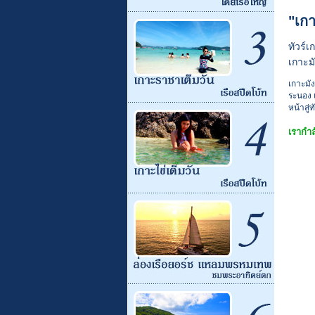
"เก
ทัวร์เ
เกาะม
เกาะมัง
ระนอง 
หน้าสู
เรากำล