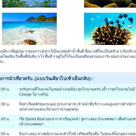
งเล็ก ๆ ที่อยู่รอบ ๆ ของเกาะมังกร ก็เป็นแหล่งดำน้ำชั้นดี ซึ่งบางที่ก็จะเป็นคล้าย ๆ กับบริเว
ด้วยโขดหิน กินพื้นที่นับสิบ ๆ ไร่ พื้นที่ ๆ อยู่ในรั้วก็จะเป็นเหมือนสวนปะการัง ย่อมๆ สวยงามม
ับ..
การนำเที่ยวครับ..(แบบวันเดียวไปเช้าเย็นกลับ)::
:00 น.
รถรับท่านที่โรงแรมในเขตอำเภอเมือง ทุกโรงแรมครับ (ย้ำว่าทุกโรงแรมไม่มี
Charge ใด ๆ ครับ)
:30 น.
ถึงท่าเรือหลักของระนอง (ประภาคาร) เจ้าหน้าที่บริการ และดูแลการดำเนิกา
เอกสารผ่านแดน (รับรองว่าผ่านทุกคน)
:45 น.
เรือ Speed Boat ออกจาก ท่าเรือมุ่งหน้า สู่เกาะสอง ประเทศพม่า เพื่อทำเอกส
เข้าประเทศพม่า
:00 น.
ถึงเกาะสอง ทางพนักงานและทัวร์ไกด์ เสริฟเครื่องดื่ม ในขณะที่นั่งรอตรวจส