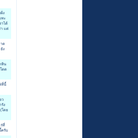
ั่ง
ิมทะ
ราได้
่า แต่
ะอาด
ยัง
ดหิน
ยโดด
่นี้
ียว
ารัง
 (โดย
่ที่
้ครับ