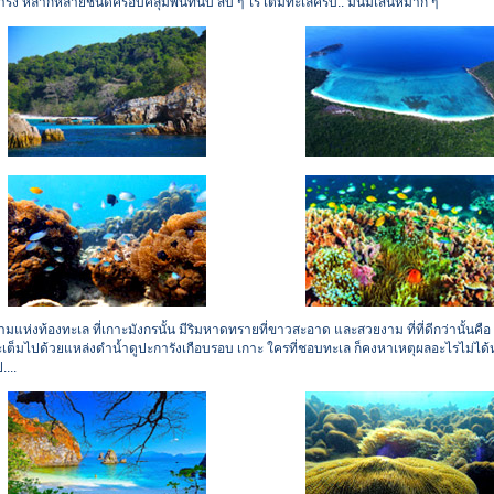
รัง หลากหลายชนิดครอบคลุมพื้นที่นับ สิบ ๆ ไร่ เต็มทะเลครับ.. มันมีเสน่ห์มาก ๆ
แห่งท้องทะเล ที่เกาะมังกรนั้น มีริมหาดทรายที่ขาวสะอาด และสวยงาม ที่ที่ดีกว่านั้นคือ
ะเต็มไปด้วยแหล่งดำน้ำดูปะการังเกือบรอบ เกาะ ใครที่ชอบทะเล ก็คงหาเหตุผลอะไรไม่ได้ห
....