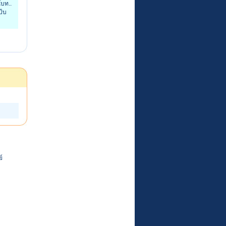
โบท..
ป๊บ
ย์