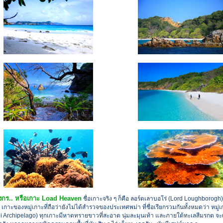
งกร.. หรือเกาะ Load Heaven
ชื่อเกาะจริง ๆ ก็คือ ลอร์ดเลาบอโร่ (Lord Loughborogh) 
เกาะของหมู่เกาะที่ถือว่ายังไม่ได้สำรวจของประเทศพม่า ที่ชื่อเรียกรวมกันทั้งหมดว่า หมู่
i Archipelago) ทุกเกาะมีหาดทรายขาวที่สะอาด นุ่มละมุนเท้า และภายใต้ทะเลสีมรกต จะ