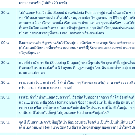
เอกสารขาเข้า (ไม่เกิน 20 นาที)
:30 น.
ไปกันเลยครับ.. วิ่งเต็ม Speed ผ่านVictoria Point ออกสู่น่านน้ำอันดามัน ชายฝ
ทางใต้ของประเทศพม่า เต็มไปด้วยหมู่เกาะน้อยใหญ่มากมาย มีวิว หมู่บ้านร
ลบนเกาะเล็ก ๆ เรือรบ ชายฝั่ง เรือประมงหน้าตาแปลก ๆ รวมทั้งเรือชาวเลให้เ
ตื่นตาตื่นใจตลอดเส้นทาง.. และเข้าสู่หมู่เกาะมากุย อันยิ่งใหญ่ของประเทศพม
เป้าหมายของเราอยู่ที่เกาะ Lord Heaven หรือเกาะมังกร
:00 น.
ถึงเกาะส่วนตัว ที่ถูกซ่อนเร้นไว้ในหมู่เกาะนับร้อย ของมากุย ริมหาดที่ขาวส
(ยังไม่เคยมีนักท่องเที่ยวจำนวนมากเคยมาที่นี่) ริมหาดและธรรมชาติบนเกาะ 
บริสุทธิ์ผุดผ่อง
:30 น.
แวะที่อ่าวมังกรหลับ (Sleeping Dragon) ตรงนี้จุดเด่นคือ ภูเขาที่ตั้งอยู่บนโข
ติดทะเลสีคราม (แบ่งเป็น 3 Layers คือ ภูเขาหญ้า โขดหิน และ น้ำทะเล) สว
เด่นและแปลกตา
:30 น.
เรามุ่งหน้าไปแวะ อ่าวน้ำใส (น้ำใสมากๆ สีมรกตเลยครับ) อาหารเที่ยงจะเสริฟที
ครับ.. อร่อย สบาย และบรรยากาศดี..
:30 น.
เราเริ่มดำน้ำน้ำกันเลยครับคราวนี้ เรือสปีดโบทออกจากอ่าว น้ำใส อ้อมนิดเด
แวะ..... อ่าวมะเขือ 555 (Tomato Bay) ชื่ออ่าวมะเขือแต่ไม่มีมะเขือ มีแต่ปะก
เขากวาง หรือดอกไม้ทะเล กับสายพันธ์แปลกใหม่ของปลานีโม่ ตัวใหญ่มาก ๆ
ปกติปลานีโม่จะตัวเล็กๆ) ไปดูเองเลยครับ ว่าสายพันธุ์อะไร?
:30 น.
จุดนี้ เป็นสวนปะการังที่อยู่ใต้น้ำ ล้อมรอบด้วยโขดหิน เป็นรั้วเป็นพื้นที่นับ 10 ไร
เต็มไปด้วยปะการังนานาชนิดครับ ถือว่าเป็นจุดสวยสุดของการดำน้ำในทริปนี